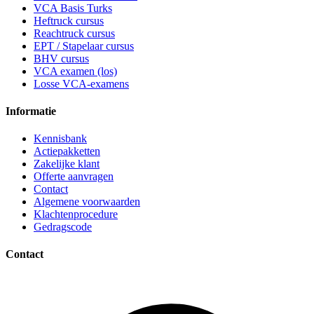
VCA Basis Turks
Heftruck cursus
Reachtruck cursus
EPT / Stapelaar cursus
BHV cursus
VCA examen (los)
Losse VCA-examens
Informatie
Kennisbank
Actiepakketten
Zakelijke klant
Offerte aanvragen
Contact
Algemene voorwaarden
Klachtenprocedure
Gedragscode
Contact