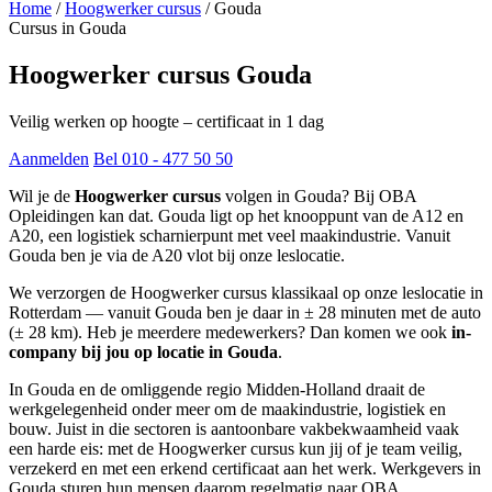
Home
/
Hoogwerker cursus
/
Gouda
Cursus in Gouda
Hoogwerker cursus Gouda
Veilig werken op hoogte – certificaat in 1 dag
Aanmelden
Bel 010 - 477 50 50
Wil je de
Hoogwerker cursus
volgen in Gouda? Bij OBA
Opleidingen kan dat. Gouda ligt op het knooppunt van de A12 en
A20, een logistiek scharnierpunt met veel maakindustrie. Vanuit
Gouda ben je via de A20 vlot bij onze leslocatie.
We verzorgen de Hoogwerker cursus klassikaal op onze leslocatie in
Rotterdam — vanuit Gouda ben je daar in ± 28 minuten met de auto
(± 28 km). Heb je meerdere medewerkers? Dan komen we ook
in-
company bij jou op locatie in Gouda
.
In Gouda en de omliggende regio Midden-Holland draait de
werkgelegenheid onder meer om de maakindustrie, logistiek en
bouw. Juist in die sectoren is aantoonbare vakbekwaamheid vaak
een harde eis: met de Hoogwerker cursus kun jij of je team veilig,
verzekerd en met een erkend certificaat aan het werk. Werkgevers in
Gouda sturen hun mensen daarom regelmatig naar OBA