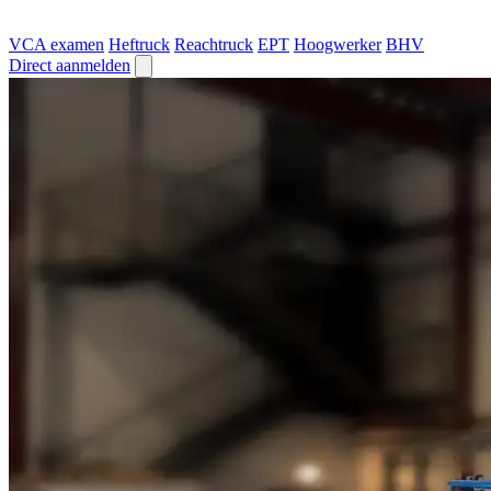
VCA examen
Heftruck
Reachtruck
EPT
Hoogwerker
BHV
Direct aanmelden