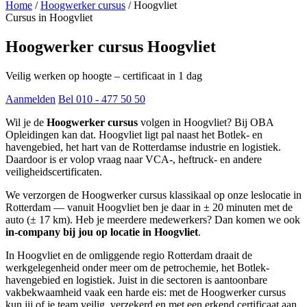
Home
/
Hoogwerker cursus
/
Hoogvliet
Cursus in Hoogvliet
Hoogwerker cursus Hoogvliet
Veilig werken op hoogte – certificaat in 1 dag
Aanmelden
Bel 010 - 477 50 50
Wil je de
Hoogwerker cursus
volgen in Hoogvliet? Bij OBA
Opleidingen kan dat. Hoogvliet ligt pal naast het Botlek- en
havengebied, het hart van de Rotterdamse industrie en logistiek.
Daardoor is er volop vraag naar VCA-, heftruck- en andere
veiligheidscertificaten.
We verzorgen de Hoogwerker cursus klassikaal op onze leslocatie in
Rotterdam — vanuit Hoogvliet ben je daar in ± 20 minuten met de
auto (± 17 km). Heb je meerdere medewerkers? Dan komen we ook
in-company bij jou op locatie in Hoogvliet
.
In Hoogvliet en de omliggende regio Rotterdam draait de
werkgelegenheid onder meer om de petrochemie, het Botlek-
havengebied en logistiek. Juist in die sectoren is aantoonbare
vakbekwaamheid vaak een harde eis: met de Hoogwerker cursus
kun jij of je team veilig, verzekerd en met een erkend certificaat aan