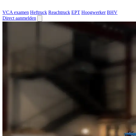
VCA examen
Heftruck
Reachtruck
EPT
Hoogwerker
BHV
Direct aanmelden