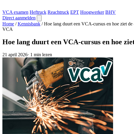
VCA examen
Heftruck
Reachtruck
EPT
Hoogwerker
BHV
Direct aanmelden
Home
/
Kennisbank
/
Hoe lang duurt een VCA-cursus en hoe ziet de 
VCA
Hoe lang duurt een VCA-cursus en hoe ziet
21 april 2026
·
1 min lezen