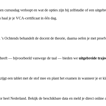
cursusdag verloopt en wat de opties zijn bij zelfstudie of een uitgebre
haal je je VCA-certificaat in één dag.
 's Ochtends behandelt de docent de theorie, daarna oefen je met proefv
ig heeft — bijvoorbeeld vanwege de taal — bieden we
uitgebreide traje
e krijgt een tablet met de stof mee en plant het examen in wanneer je er k
or heel Nederland. Bekijk de beschikbare data en meld je direct online 