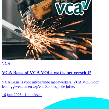
VCA
VCA Basis of VCA VOL: wat is het verschil?
VCA Basis is voor uitvoerende medewerkers, VCA VOL voor
leidinggevenden en zzp'ers. Zo kies je de juiste.
16 juni 2026
·
1 min lezen