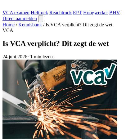
VCA examen
Heftruck
Reachtruck
EPT
Hoogwerker
BHV
Direct aanmelden
Home
/
Kennisbank
/
Is VCA verplicht? Dit zegt de wet
VCA
Is VCA verplicht? Dit zegt de wet
24 juni 2026
·
1 min lezen