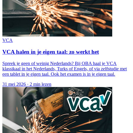
VCA
VCA halen in je eigen taal: zo werkt het
Spreek je geen of weinig Nederlands? Bij OBA haal je VCA
klassikaal in het Nederlands, Turks of Engels, of via zelfstudie met
een tablet in je eigen taal. Ook het examen is in je eigen taal.
31 mei 2026
·
2 min lezen