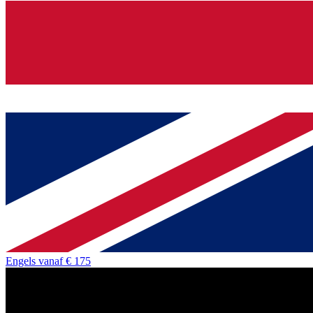
Engels
vanaf
€ 175