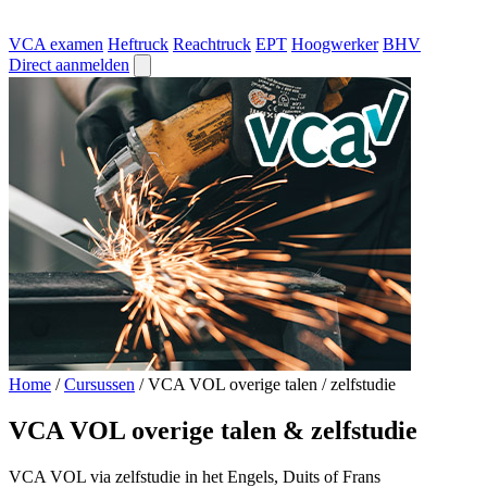
VCA examen
Heftruck
Reachtruck
EPT
Hoogwerker
BHV
Direct aanmelden
Home
/
Cursussen
/
VCA VOL overige talen / zelfstudie
VCA VOL overige talen & zelfstudie
VCA VOL via zelfstudie in het Engels, Duits of Frans