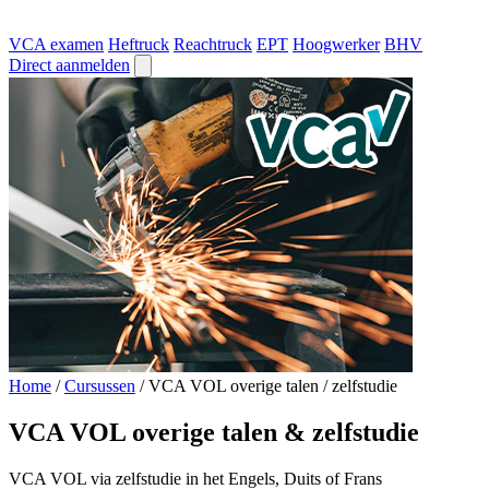
VCA examen
Heftruck
Reachtruck
EPT
Hoogwerker
BHV
Direct aanmelden
Home
/
Cursussen
/
VCA VOL overige talen / zelfstudie
VCA VOL overige talen & zelfstudie
VCA VOL via zelfstudie in het Engels, Duits of Frans