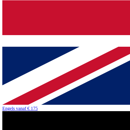
Engels
vanaf
€ 175