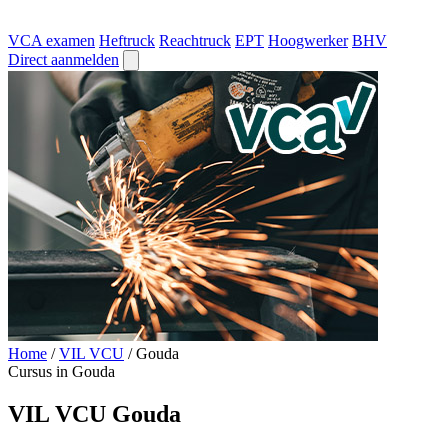
VCA examen
Heftruck
Reachtruck
EPT
Hoogwerker
BHV
Direct aanmelden
Home
/
VIL VCU
/
Gouda
Cursus in Gouda
VIL VCU Gouda