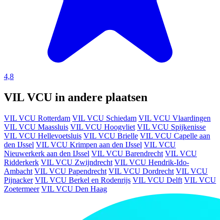
4,8
VIL VCU in andere plaatsen
VIL VCU Rotterdam
VIL VCU Schiedam
VIL VCU Vlaardingen
VIL VCU Maassluis
VIL VCU Hoogvliet
VIL VCU Spijkenisse
VIL VCU Hellevoetsluis
VIL VCU Brielle
VIL VCU Capelle aan
den IJssel
VIL VCU Krimpen aan den IJssel
VIL VCU
Nieuwerkerk aan den IJssel
VIL VCU Barendrecht
VIL VCU
Ridderkerk
VIL VCU Zwijndrecht
VIL VCU Hendrik-Ido-
Ambacht
VIL VCU Papendrecht
VIL VCU Dordrecht
VIL VCU
Pijnacker
VIL VCU Berkel en Rodenrijs
VIL VCU Delft
VIL VCU
Zoetermeer
VIL VCU Den Haag