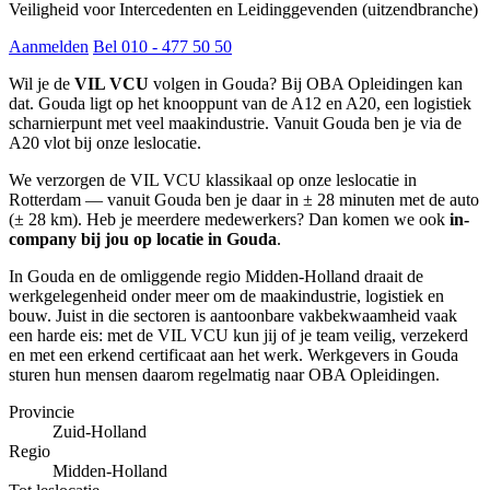
Veiligheid voor Intercedenten en Leidinggevenden (uitzendbranche)
Aanmelden
Bel 010 - 477 50 50
Wil je de
VIL VCU
volgen in Gouda? Bij OBA Opleidingen kan
dat. Gouda ligt op het knooppunt van de A12 en A20, een logistiek
scharnierpunt met veel maakindustrie. Vanuit Gouda ben je via de
A20 vlot bij onze leslocatie.
We verzorgen de VIL VCU klassikaal op onze leslocatie in
Rotterdam — vanuit Gouda ben je daar in ± 28 minuten met de auto
(± 28 km). Heb je meerdere medewerkers? Dan komen we ook
in-
company bij jou op locatie in Gouda
.
In Gouda en de omliggende regio Midden-Holland draait de
werkgelegenheid onder meer om de maakindustrie, logistiek en
bouw. Juist in die sectoren is aantoonbare vakbekwaamheid vaak
een harde eis: met de VIL VCU kun jij of je team veilig, verzekerd
en met een erkend certificaat aan het werk. Werkgevers in Gouda
sturen hun mensen daarom regelmatig naar OBA Opleidingen.
Provincie
Zuid-Holland
Regio
Midden-Holland