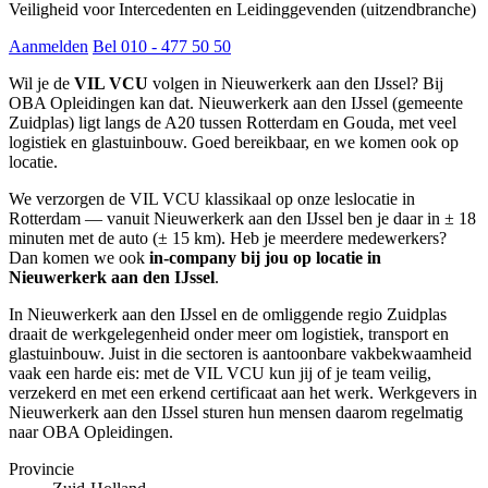
Veiligheid voor Intercedenten en Leidinggevenden (uitzendbranche)
Aanmelden
Bel 010 - 477 50 50
Wil je de
VIL VCU
volgen in Nieuwerkerk aan den IJssel? Bij
OBA Opleidingen kan dat. Nieuwerkerk aan den IJssel (gemeente
Zuidplas) ligt langs de A20 tussen Rotterdam en Gouda, met veel
logistiek en glastuinbouw. Goed bereikbaar, en we komen ook op
locatie.
We verzorgen de VIL VCU klassikaal op onze leslocatie in
Rotterdam — vanuit Nieuwerkerk aan den IJssel ben je daar in ± 18
minuten met de auto (± 15 km). Heb je meerdere medewerkers?
Dan komen we ook
in-company bij jou op locatie in
Nieuwerkerk aan den IJssel
.
In Nieuwerkerk aan den IJssel en de omliggende regio Zuidplas
draait de werkgelegenheid onder meer om logistiek, transport en
glastuinbouw. Juist in die sectoren is aantoonbare vakbekwaamheid
vaak een harde eis: met de VIL VCU kun jij of je team veilig,
verzekerd en met een erkend certificaat aan het werk. Werkgevers in
Nieuwerkerk aan den IJssel sturen hun mensen daarom regelmatig
naar OBA Opleidingen.
Provincie