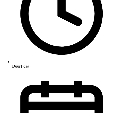
Duur
1 dag