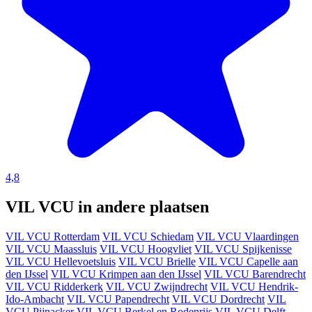
4,8
VIL VCU in andere plaatsen
VIL VCU Rotterdam
VIL VCU Schiedam
VIL VCU Vlaardingen
VIL VCU Maassluis
VIL VCU Hoogvliet
VIL VCU Spijkenisse
VIL VCU Hellevoetsluis
VIL VCU Brielle
VIL VCU Capelle aan
den IJssel
VIL VCU Krimpen aan den IJssel
VIL VCU Barendrecht
VIL VCU Ridderkerk
VIL VCU Zwijndrecht
VIL VCU Hendrik-
Ido-Ambacht
VIL VCU Papendrecht
VIL VCU Dordrecht
VIL
VCU Pijnacker
VIL VCU Berkel en Rodenrijs
VIL VCU Delft