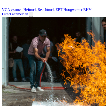
VCA examen
Heftruck
Reachtruck
EPT
Hoogwerker
BHV
Direct aanmelden