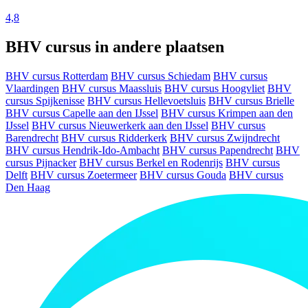
4,8
BHV cursus in andere plaatsen
BHV cursus Rotterdam
BHV cursus Schiedam
BHV cursus
Vlaardingen
BHV cursus Maassluis
BHV cursus Hoogvliet
BHV
cursus Spijkenisse
BHV cursus Hellevoetsluis
BHV cursus Brielle
BHV cursus Capelle aan den IJssel
BHV cursus Krimpen aan den
IJssel
BHV cursus Nieuwerkerk aan den IJssel
BHV cursus
Barendrecht
BHV cursus Ridderkerk
BHV cursus Zwijndrecht
BHV cursus Hendrik-Ido-Ambacht
BHV cursus Papendrecht
BHV
cursus Pijnacker
BHV cursus Berkel en Rodenrijs
BHV cursus
Delft
BHV cursus Zoetermeer
BHV cursus Gouda
BHV cursus
Den Haag