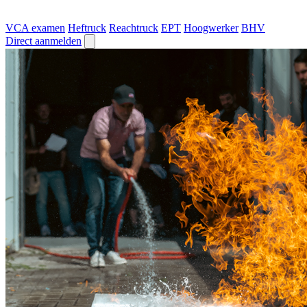
VCA examen
Heftruck
Reachtruck
EPT
Hoogwerker
BHV
Direct aanmelden