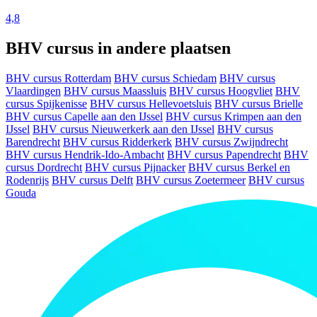
4,8
BHV cursus in andere plaatsen
BHV cursus Rotterdam
BHV cursus Schiedam
BHV cursus
Vlaardingen
BHV cursus Maassluis
BHV cursus Hoogvliet
BHV
cursus Spijkenisse
BHV cursus Hellevoetsluis
BHV cursus Brielle
BHV cursus Capelle aan den IJssel
BHV cursus Krimpen aan den
IJssel
BHV cursus Nieuwerkerk aan den IJssel
BHV cursus
Barendrecht
BHV cursus Ridderkerk
BHV cursus Zwijndrecht
BHV cursus Hendrik-Ido-Ambacht
BHV cursus Papendrecht
BHV
cursus Dordrecht
BHV cursus Pijnacker
BHV cursus Berkel en
Rodenrijs
BHV cursus Delft
BHV cursus Zoetermeer
BHV cursus
Gouda