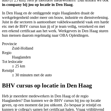
auto (± 25 km). Heb je meerdere medewerkers? Dan komen we ook
in-company bij jou op locatie in Den Haag
.
In Den Haag en de omliggende regio Haaglanden draait de
werkgelegenheid onder meer om bouw, industrie en dienstverlening.
Juist in die sectoren is aantoonbare vakbekwaamheid vaak een harde
eis: met de BHV cursus kun jij of je team veilig, verzekerd en met
een erkend certificaat aan het werk. Werkgevers in Den Haag sturen
hun mensen daarom regelmatig naar OBA Opleidingen.
Provincie
Zuid-Holland
Regio
Haaglanden
Tot leslocatie
± 25 km
Reistijd
± 30 minuten met de auto
BHV cursus op locatie in Den Haag
Heb je meerdere medewerkers in Den Haag of de regio
Haaglanden? Dan kunnen we de BHV cursus bij jou op locatie
geven, op een moment dat jou uitkomt. Zo bespaar je reistijd en
kunnen je collega's samen het certificaat halen. Vraag vrijblijvend