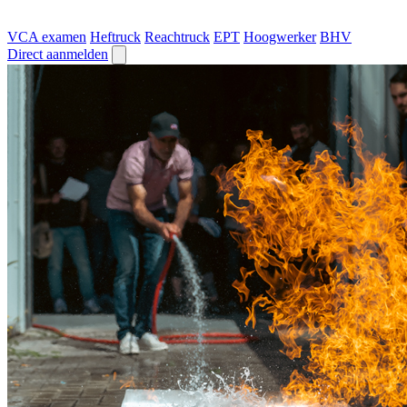
VCA examen
Heftruck
Reachtruck
EPT
Hoogwerker
BHV
Direct aanmelden