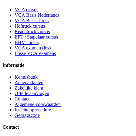
VCA cursus
VCA Basis Nederlands
VCA Basis Turks
Heftruck cursus
Reachtruck cursus
EPT / Stapelaar cursus
BHV cursus
VCA examen (los)
Losse VCA-examens
Informatie
Kennisbank
Actiepakketten
Zakelijke klant
Offerte aanvragen
Contact
Algemene voorwaarden
Klachtenprocedure
Gedragscode
Contact