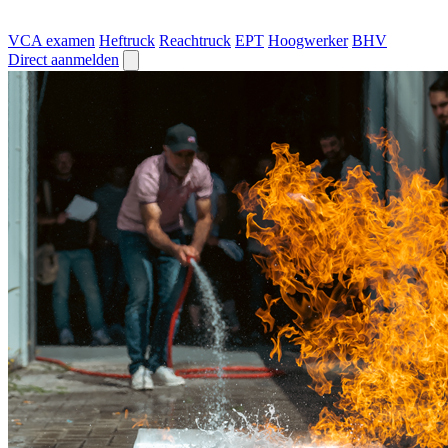
VCA examen
Heftruck
Reachtruck
EPT
Hoogwerker
BHV
Direct aanmelden