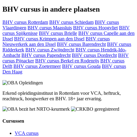
BHV cursus in andere plaatsen
BHV cursus Rotterdam
BHV cursus Schiedam
BHV cursus
Vlaardingen
BHV cursus Maassluis
BHV cursus Hoogvliet
BHV
cursus Spijkenisse
BHV cursus Brielle
BHV cursus Capelle aan den
IJssel
BHV cursus Krimpen aan den IJssel
BHV cursus
Nieuwerkerk aan den IJssel
BHV cursus Barendrecht
BHV cursus
Ridderkerk
BHV cursus Zwijndrecht
BHV cursus Hendrik-Ido-
Ambacht
BHV cursus Papendrecht
BHV cursus Dordrecht
BHV
cursus Pijnacker
BHV cursus Berkel en Rodenrijs
BHV cursus
Delft
BHV cursus Zoetermeer
BHV cursus Gouda
BHV cursus
Den Haag
Erkend opleidingsinstituut in Rotterdam voor VCA, heftruck,
reachtruck, hoogwerker en BHV. 18+ jaar ervaring.
Cursussen
VCA cursus