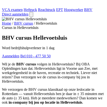
VCA examen
Heftruck
Reachtruck
EPT
Hoogwerker
BHV
Direct aanmelden
Home
/
BHV cursus
/
Hellevoetsluis
Cursus in Hellevoetsluis
BHV cursus Hellevoetsluis
Word bedrijfshulpverlener in 1 dag
Aanmelden
Bel 010 - 477 50 50
Wil je de
BHV cursus
volgen in Hellevoetsluis? Bij OBA
Opleidingen kan dat. Hellevoetsluis ligt in Voorne aan Zee, met
werkgelegenheid in de haven, recreatie en techniek. Liever niet
reizen? Dan verzorgen we de cursus in-company bij jou in
Hellevoetsluis.
We verzorgen de BHV cursus klassikaal op onze leslocatie in
Rotterdam — vanuit Hellevoetsluis ben je daar in ± 35 minuten met
de auto (± 35 km). Heb je meerdere medewerkers? Dan komen we
ook
in-company bij jou op locatie in Hellevoetsluis
.